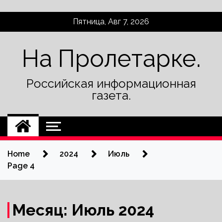
Skip
Пятница, Авг 7, 2026
to
content
На Пролетарке.
Российская информационная
газета.
Home
2024
Июль
Page 4
Месяц:
Июль 2024