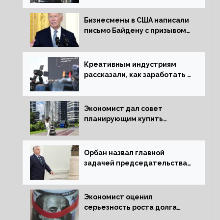
Бизнесмены в США написали
письмо Байдену с призывом
сняться с выборов
Креативным индустриям
рассказали, как заработать 2
трлн рублей для российской
экономики
Экономист дал совет
планирующим купить
квартиру россиянам
Орбан назвал главной
задачей председательства
Венгрии в Совете ЕС борьбу
за мир
Экономист оценил
серьезность роста долга
Украины перед МВФ