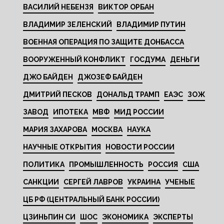
ВАСИЛИЙ НЕБЕНЗЯ
ВИКТОР ОРБАН
ВЛАДИМИР ЗЕЛЕНСКИЙ
ВЛАДИМИР ПУТИН
ВОЕННАЯ ОПЕРАЦИЯ ПО ЗАЩИТЕ ДОНБАССА
ВООРУЖЕННЫЙ КОНФЛИКТ
ГОСДУМА
ДЕНЬГИ
ДЖО БАЙДЕН
ДЖОЗЕФ БАЙДЕН
ДМИТРИЙ ПЕСКОВ
ДОНАЛЬД ТРАМП
ЕАЭС
ЗОЖ
ЗАВОД
ИПОТЕКА
МВФ
МИД РОССИИ
МАРИЯ ЗАХАРОВА
МОСКВА
НАУКА
НАУЧНЫЕ ОТКРЫТИЯ
НОВОСТИ РОССИИ
ПОЛИТИКА
ПРОМЫШЛЕННОСТЬ
РОССИЯ
США
САНКЦИИ
СЕРГЕЙ ЛАВРОВ
УКРАИНА
УЧЕНЫЕ
ЦБ РФ (ЦЕНТРАЛЬНЫЙ БАНК РОССИИ)
ЦЗИНЬПИН СИ
ШОС
ЭКОНОМИКА
ЭКСПЕРТЫ