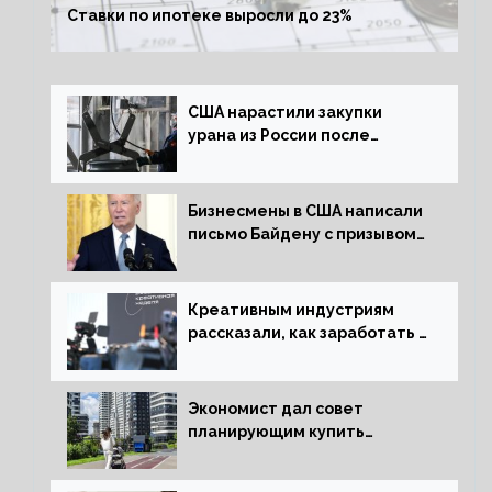
Ставки по ипотеке выросли до 23%
США нарастили закупки
урана из России после
решения об отказе от него
Бизнесмены в США написали
письмо Байдену с призывом
сняться с выборов
Креативным индустриям
рассказали, как заработать 2
трлн рублей для российской
экономики
Экономист дал совет
планирующим купить
квартиру россиянам