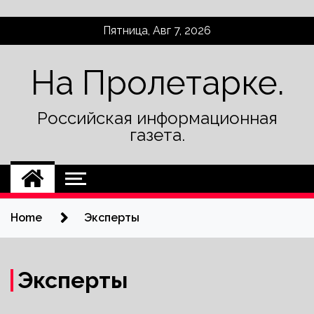
Skip
Пятница, Авг 7, 2026
to
content
На Пролетарке.
Российская информационная
газета.
Home
Эксперты
Эксперты