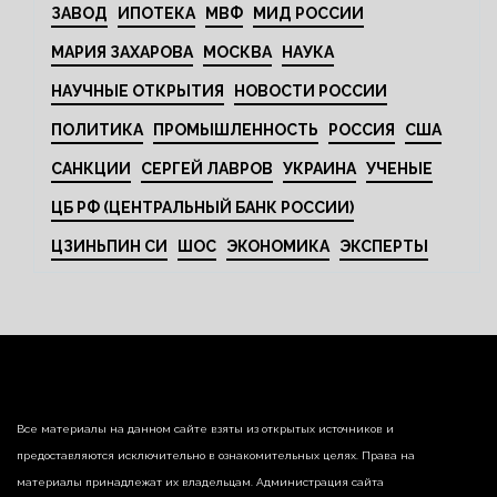
ЗАВОД
ИПОТЕКА
МВФ
МИД РОССИИ
МАРИЯ ЗАХАРОВА
МОСКВА
НАУКА
НАУЧНЫЕ ОТКРЫТИЯ
НОВОСТИ РОССИИ
ПОЛИТИКА
ПРОМЫШЛЕННОСТЬ
РОССИЯ
США
САНКЦИИ
СЕРГЕЙ ЛАВРОВ
УКРАИНА
УЧЕНЫЕ
ЦБ РФ (ЦЕНТРАЛЬНЫЙ БАНК РОССИИ)
ЦЗИНЬПИН СИ
ШОС
ЭКОНОМИКА
ЭКСПЕРТЫ
Все материалы на данном сайте взяты из открытых источников и
предоставляются исключительно в ознакомительных целях. Права на
материалы принадлежат их владельцам. Администрация сайта