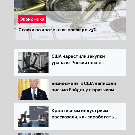
Экономика
Ставки по ипотеке выросли до 23%
США нарастили закупки
урана из России после
решения об отказе от него
Бизнесмены в США написали
письмо Байдену с призывом
сняться с выборов
Креативным индустриям
рассказали, как заработать 2
трлн рублей для российской
экономики