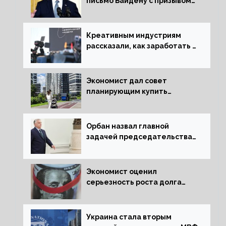
письмо Байдену с призывом
сняться с выборов
Креативным индустриям
рассказали, как заработать 2
трлн рублей для российской
экономики
Экономист дал совет
планирующим купить
квартиру россиянам
Орбан назвал главной
задачей председательства
Венгрии в Совете ЕС борьбу
за мир
Экономист оценил
серьезность роста долга
Украины перед МВФ
Украина стала вторым