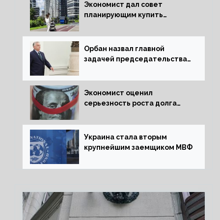
Экономист дал совет
планирующим купить
квартиру россиянам
Орбан назвал главной
задачей председательства
Венгрии в Совете ЕС борьбу
за мир
Экономист оценил
серьезность роста долга
Украины перед МВФ
Украина стала вторым
крупнейшим заемщиком МВФ