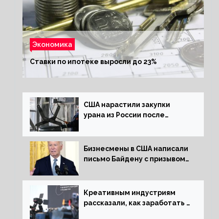
Экономика
Ставки по ипотеке выросли до 23%
США нарастили закупки
урана из России после
решения об отказе от него
Бизнесмены в США написали
письмо Байдену с призывом
сняться с выборов
Креативным индустриям
рассказали, как заработать 2
трлн рублей для российской