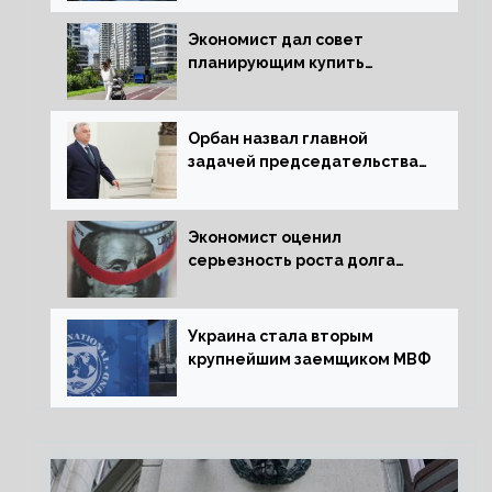
экономики
Экономист дал совет
планирующим купить
квартиру россиянам
Орбан назвал главной
задачей председательства
Венгрии в Совете ЕС борьбу
за мир
Экономист оценил
серьезность роста долга
Украины перед МВФ
Украина стала вторым
крупнейшим заемщиком МВФ