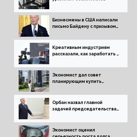
решения об отказе от него
Бизнесмены в США написали
письмо Байдену с призывом
сняться с выборов
Креативным индустриям
рассказали, как заработать 2
трлн рублей для российской
экономики
Экономист дал совет
планирующим купить
квартиру россиянам
Орбан назвал главной
задачей председательства
Венгрии в Совете ЕС борьбу
за мир
Экономист оценил
серьезность роста долга