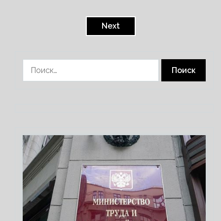
Пагинация
записей
Next
Найти: