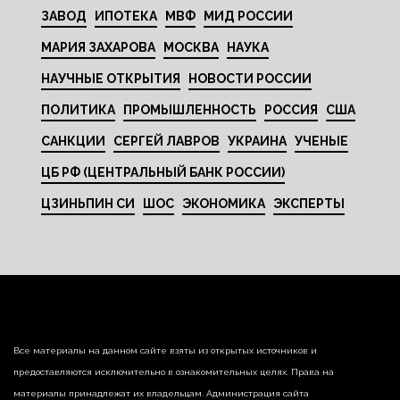
ЗАВОД
ИПОТЕКА
МВФ
МИД РОССИИ
МАРИЯ ЗАХАРОВА
МОСКВА
НАУКА
НАУЧНЫЕ ОТКРЫТИЯ
НОВОСТИ РОССИИ
ПОЛИТИКА
ПРОМЫШЛЕННОСТЬ
РОССИЯ
США
САНКЦИИ
СЕРГЕЙ ЛАВРОВ
УКРАИНА
УЧЕНЫЕ
ЦБ РФ (ЦЕНТРАЛЬНЫЙ БАНК РОССИИ)
ЦЗИНЬПИН СИ
ШОС
ЭКОНОМИКА
ЭКСПЕРТЫ
Все материалы на данном сайте взяты из открытых источников и
предоставляются исключительно в ознакомительных целях. Права на
материалы принадлежат их владельцам. Администрация сайта