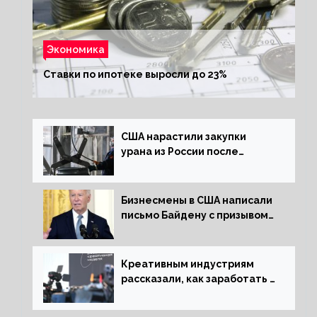
Экономика
Ставки по ипотеке выросли до 23%
США нарастили закупки
урана из России после
решения об отказе от него
Бизнесмены в США написали
письмо Байдену с призывом
сняться с выборов
Креативным индустриям
рассказали, как заработать 2
трлн рублей для российской
экономики