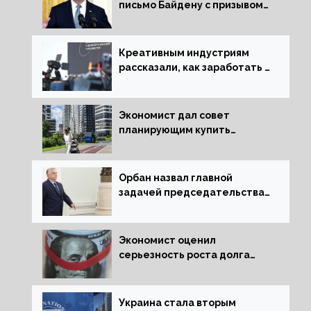
письмо Байдену с призывом
сняться с выборов
Креативным индустриям
рассказали, как заработать 2
трлн рублей для российской
экономики
Экономист дал совет
планирующим купить
квартиру россиянам
Орбан назвал главной
задачей председательства
Венгрии в Совете ЕС борьбу
за мир
Экономист оценил
серьезность роста долга
Украины перед МВФ
Украина стала вторым