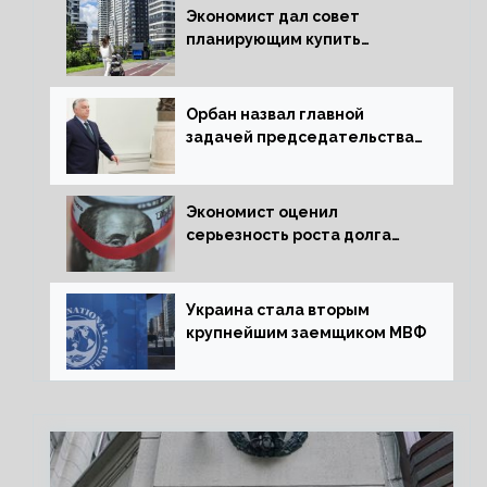
Экономист дал совет
планирующим купить
квартиру россиянам
Орбан назвал главной
задачей председательства
Венгрии в Совете ЕС борьбу
за мир
Экономист оценил
серьезность роста долга
Украины перед МВФ
Украина стала вторым
крупнейшим заемщиком МВФ