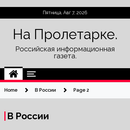
Skip
Пятница, Авг 7, 2026
to
content
На Пролетарке.
Российская информационная
газета.
Home
В России
Page 2
В России