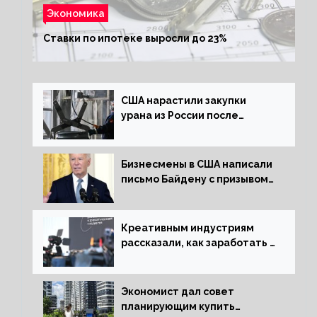
Экономика
Ставки по ипотеке выросли до 23%
США нарастили закупки
урана из России после
решения об отказе от него
Бизнесмены в США написали
письмо Байдену с призывом
сняться с выборов
Креативным индустриям
рассказали, как заработать 2
трлн рублей для российской
экономики
Экономист дал совет
планирующим купить