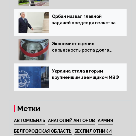
квартиру россиянам
Орбан назвал главной
задачей председательства
Венгрии в Совете ЕС борьбу
за мир
Экономист оценил
серьезность роста долга
Украины перед МВФ
Украина стала вторым
крупнейшим заемщиком МВФ
Метки
АВТОМОБИЛЬ
АНАТОЛИЙ АНТОНОВ
АРМИЯ
БЕЛГОРОДСКАЯ ОБЛАСТЬ
БЕСПИЛОТНИКИ