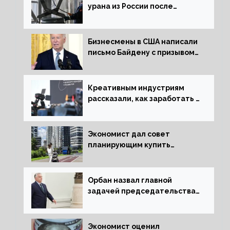
урана из России после
решения об отказе от него
Бизнесмены в США написали
письмо Байдену с призывом
сняться с выборов
Креативным индустриям
рассказали, как заработать 2
трлн рублей для российской
экономики
Экономист дал совет
планирующим купить
квартиру россиянам
Орбан назвал главной
задачей председательства
Венгрии в Совете ЕС борьбу
за мир
Экономист оценил