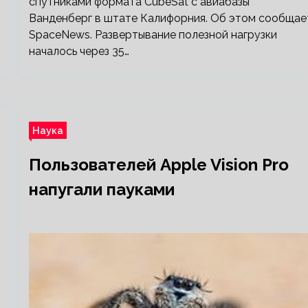
спутниками формата CubeSat с авиабазы
Ванденберг в штате Калифорния. Об этом сообщае
SpaceNews. Развертывание полезной нагрузки
началось через 35…
Наука
Пользователей Apple Vision Pro
напугали пауками