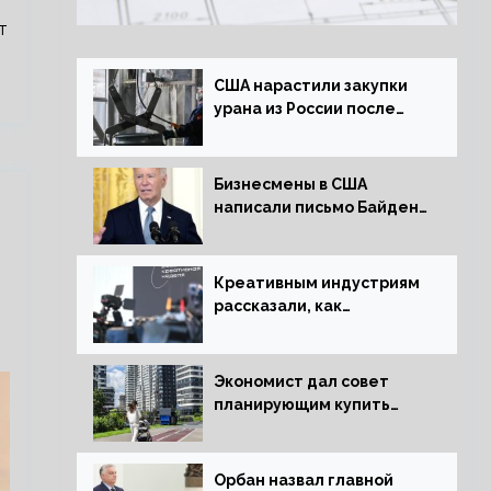
т
США нарастили закупки
урана из России после
решения об отказе от
него
Бизнесмены в США
написали письмо Байдену
с призывом сняться с
выборов
Креативным индустриям
рассказали, как
заработать 2 трлн рублей
для российской
экономики
Экономист дал совет
планирующим купить
квартиру россиянам
Орбан назвал главной