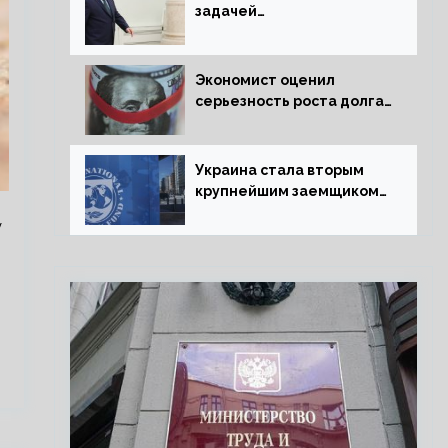
задачей
председательства
Венгрии в Совете ЕС
борьбу за мир
Экономист оценил
серьезность роста долга
Украины перед МВФ
Украина стала вторым
крупнейшим заемщиком
МВФ
y