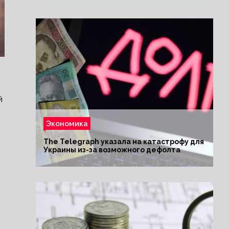
й
Экономика
The Telegraph указала на катастрофу для
Украины из-за возможного дефолта