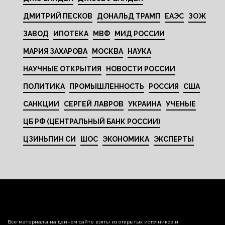
ДМИТРИЙ ПЕСКОВ
ДОНАЛЬД ТРАМП
ЕАЭС
ЗОЖ
ЗАВОД
ИПОТЕКА
МВФ
МИД РОССИИ
МАРИЯ ЗАХАРОВА
МОСКВА
НАУКА
НАУЧНЫЕ ОТКРЫТИЯ
НОВОСТИ РОССИИ
ПОЛИТИКА
ПРОМЫШЛЕННОСТЬ
РОССИЯ
США
САНКЦИИ
СЕРГЕЙ ЛАВРОВ
УКРАИНА
УЧЕНЫЕ
ЦБ РФ (ЦЕНТРАЛЬНЫЙ БАНК РОССИИ)
ЦЗИНЬПИН СИ
ШОС
ЭКОНОМИКА
ЭКСПЕРТЫ
Все материалы на данном сайте взяты из открытых источников и