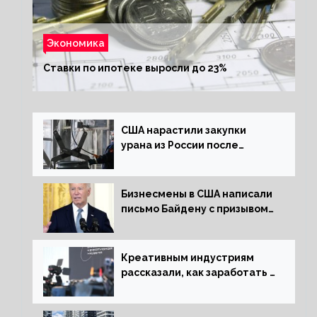
Экономика
Ставки по ипотеке выросли до 23%
США нарастили закупки
урана из России после
решения об отказе от него
Бизнесмены в США написали
письмо Байдену с призывом
сняться с выборов
Креативным индустриям
рассказали, как заработать 2
трлн рублей для российской
экономики