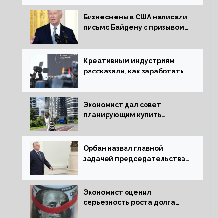
Бизнесмены в США написали
письмо Байдену с призывом
сняться с выборов
Креативным индустриям
рассказали, как заработать 2
трлн рублей для российской
экономики
Экономист дал совет
планирующим купить
квартиру россиянам
Орбан назвал главной
задачей председательства
Венгрии в Совете ЕС борьбу
за мир
Экономист оценил
серьезность роста долга
Украины перед МВФ