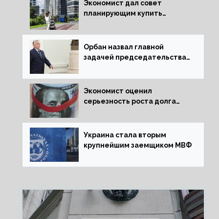
Экономист дал совет
планирующим купить
квартиру россиянам
Орбан назвал главной
задачей председательства
Венгрии в Совете ЕС борьбу
за мир
Экономист оценил
серьезность роста долга
Украины перед МВФ
Украина стала вторым
крупнейшим заемщиком МВФ