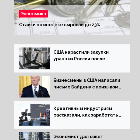
Экономика
Ставки по ипотеке выросли до 23%
США нарастили закупки
урана из России после
решения об отказе от него
Бизнесмены в США написали
письмо Байдену с призывом
сняться с выборов
Креативным индустриям
рассказали, как заработать 2
трлн рублей для российской
экономики
Экономист дал совет