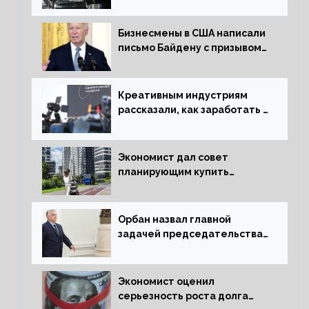
решения об отказе от него
Бизнесмены в США написали
письмо Байдену с призывом
сняться с выборов
Креативным индустриям
рассказали, как заработать 2
трлн рублей для российской
экономики
Экономист дал совет
планирующим купить
квартиру россиянам
Орбан назвал главной
задачей председательства
Венгрии в Совете ЕС борьбу
за мир
Экономист оценил
серьезность роста долга