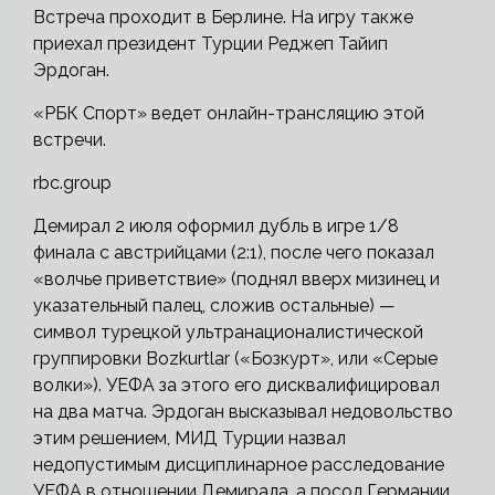
Встреча проходит в Берлине. На игру также
приехал президент Турции Реджеп Тайип
Эрдоган.
«РБК Спорт» ведет онлайн-трансляцию этой
встречи.
rbc.group
Демирал 2 июля оформил дубль в игре 1/8
финала с австрийцами (2:1), после чего показал
«волчье приветствие» (поднял вверх мизинец и
указательный палец, сложив остальные) —
символ турецкой ультранационалистической
группировки Bozkurtlar («Бозкурт», или «Серые
волки»). УЕФА за этого его дисквалифицировал
на два матча. Эрдоган высказывал недовольство
этим решением, МИД Турции назвал
недопустимым дисциплинарное расследование
УЕФА в отношении Демирала, а посол Германии