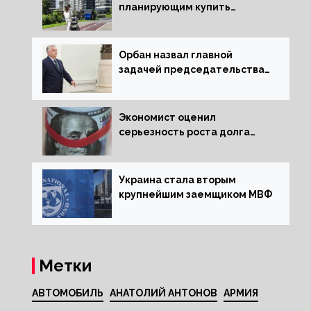
планирующим купить
квартиру россиянам
Орбан назвал главной
задачей председательства
Венгрии в Совете ЕС борьбу
за мир
Экономист оценил
серьезность роста долга
Украины перед МВФ
Украина стала вторым
крупнейшим заемщиком МВФ
Метки
АВТОМОБИЛЬ
АНАТОЛИЙ АНТОНОВ
АРМИЯ