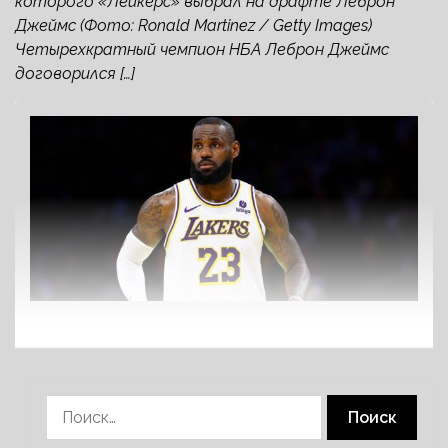
которого «Лейкерс» выбрал на драфте Леброн
Джеймс (Фото: Ronald Martinez / Getty Images)
Четырехкратный чемпион НБА Леброн Джеймс
договорился […]
Найти: