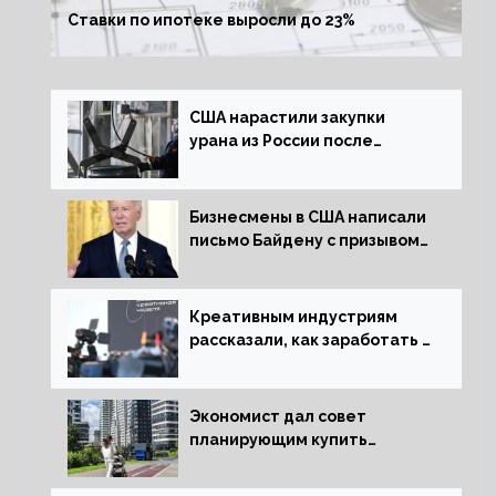
Ставки по ипотеке выросли до 23%
США нарастили закупки
урана из России после
решения об отказе от него
Бизнесмены в США написали
письмо Байдену с призывом
сняться с выборов
Креативным индустриям
рассказали, как заработать 2
трлн рублей для российской
экономики
Экономист дал совет
планирующим купить
квартиру россиянам