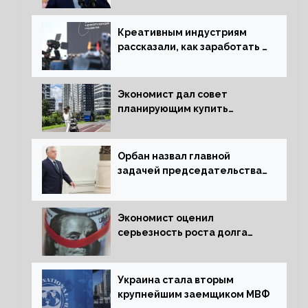
Креативным индустриям
рассказали, как заработать 2
трлн рублей для российской
экономики
Экономист дал совет
планирующим купить
квартиру россиянам
Орбан назвал главной
задачей председательства
Венгрии в Совете ЕС борьбу
за мир
Экономист оценил
серьезность роста долга
Украины перед МВФ
Украина стала вторым
крупнейшим заемщиком МВФ