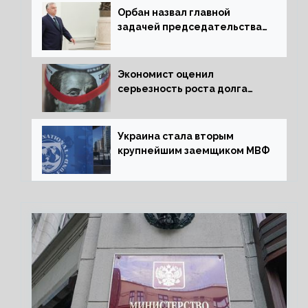
Орбан назвал главной
задачей председательства
Венгрии в Совете ЕС борьбу
за мир
Экономист оценил
серьезность роста долга
Украины перед МВФ
Украина стала вторым
крупнейшим заемщиком МВФ