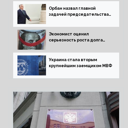
Орбан назвал главной
задачей председательства
Венгрии в Совете ЕС борьбу
за мир
Экономист оценил
серьезность роста долга
Украины перед МВФ
Украина стала вторым
крупнейшим заемщиком МВФ