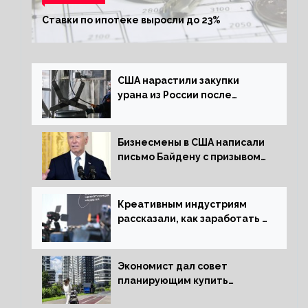
Ставки по ипотеке выросли до 23%
США нарастили закупки
урана из России после
решения об отказе от него
Бизнесмены в США написали
письмо Байдену с призывом
сняться с выборов
Креативным индустриям
рассказали, как заработать 2
трлн рублей для российской
экономики
Экономист дал совет
планирующим купить
квартиру россиянам