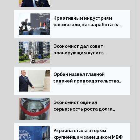
сняться с выборов
Креативным индустриям
рассказали, как заработать 2
трлн рублей для российской
экономики
Экономист дал совет
планирующим купить
квартиру россиянам
Орбан назвал главной
задачей председательства
Венгрии в Совете ЕС борьбу
за мир
Экономист оценил
серьезность роста долга
Украины перед МВФ
Украина стала вторым
крупнейшим заемщиком МВФ