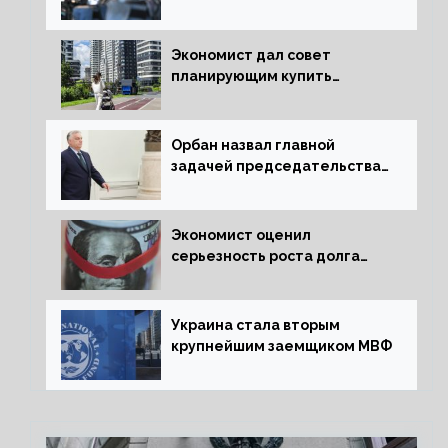
трлн рублей для российской
экономики
Экономист дал совет
планирующим купить
квартиру россиянам
Орбан назвал главной
задачей председательства
Венгрии в Совете ЕС борьбу
за мир
Экономист оценил
серьезность роста долга
Украины перед МВФ
Украина стала вторым
крупнейшим заемщиком МВФ