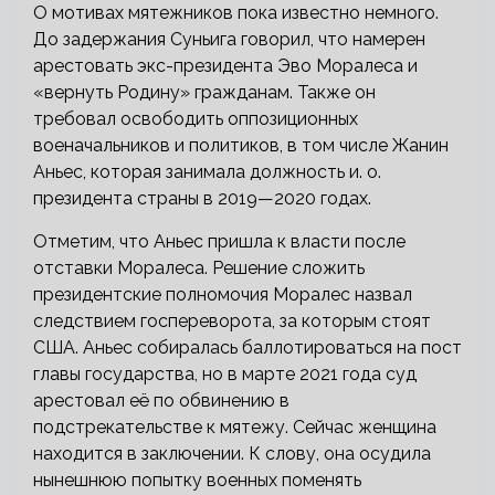
О мотивах мятежников пока известно немного.
До задержания Суньига говорил, что намерен
арестовать экс-президента Эво Моралеса и
«вернуть Родину» гражданам. Также он
требовал освободить оппозиционных
военачальников и политиков, в том числе Жанин
Аньес, которая занимала должность и. о.
президента страны в 2019—2020 годах.
Отметим, что Аньес пришла к власти после
отставки Моралеса. Решение сложить
президентские полномочия Моралес назвал
следствием госпереворота, за которым стоят
США. Аньес собиралась баллотироваться на пост
главы государства, но в марте 2021 года суд
арестовал её по обвинению в
подстрекательстве к мятежу. Сейчас женщина
находится в заключении. К слову, она осудила
нынешнюю попытку военных поменять