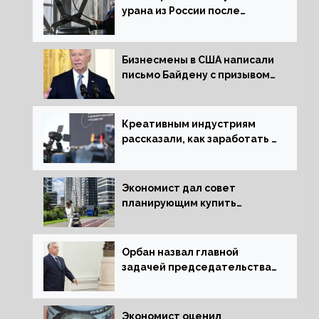
урана из России после
решения об отказе от него
Бизнесмены в США написали
письмо Байдену с призывом
сняться с выборов
Креативным индустриям
рассказали, как заработать 2
трлн рублей для российской
экономики
Экономист дал совет
планирующим купить
квартиру россиянам
Орбан назвал главной
задачей председательства
Венгрии в Совете ЕС борьбу
за мир
Экономист оценил