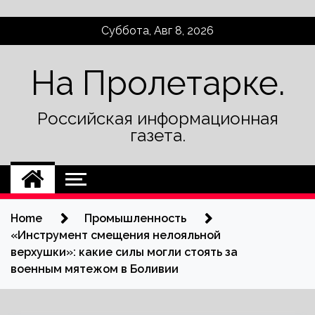
Skip
Суббота, Авг 8, 2026
to
content
На Пролетарке.
Российская информационная
газета.
Home
Промышленность
«Инструмент смещения нелояльной
верхушки»: какие силы могли стоять за
военным мятежом в Боливии