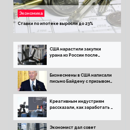
Экономика
Ставки по ипотеке выросли до 23%
США нарастили закупки
урана из России после
решения об отказе от него
Бизнесмены в США написали
письмо Байдену с призывом
сняться с выборов
Креативным индустриям
рассказали, как заработать 2
трлн рублей для российской
экономики
Экономист дал совет