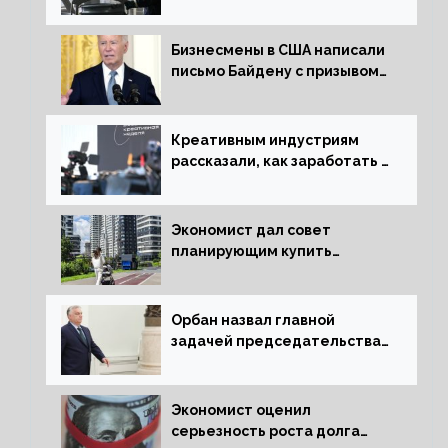
решения об отказе от него
Бизнесмены в США написали
письмо Байдену с призывом
сняться с выборов
Креативным индустриям
рассказали, как заработать 2
трлн рублей для российской
экономики
Экономист дал совет
планирующим купить
квартиру россиянам
Орбан назвал главной
задачей председательства
Венгрии в Совете ЕС борьбу
за мир
Экономист оценил
серьезность роста долга