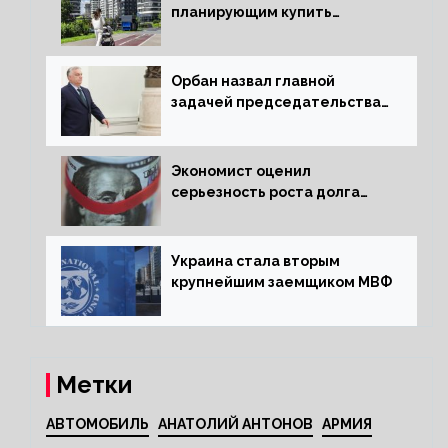
планирующим купить
квартиру россиянам
Орбан назвал главной
задачей председательства
Венгрии в Совете ЕС борьбу
за мир
Экономист оценил
серьезность роста долга
Украины перед МВФ
Украина стала вторым
крупнейшим заемщиком МВФ
Метки
АВТОМОБИЛЬ
АНАТОЛИЙ АНТОНОВ
АРМИЯ