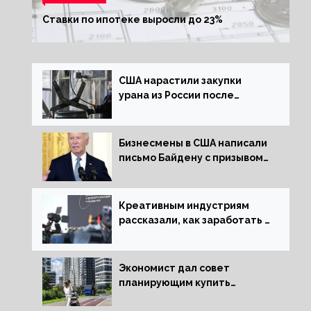
Ставки по ипотеке выросли до 23%
США нарастили закупки
урана из России после
решения об отказе от него
Бизнесмены в США написали
письмо Байдену с призывом
сняться с выборов
Креативным индустриям
рассказали, как заработать 2
трлн рублей для российской
экономики
Экономист дал совет
планирующим купить
квартиру россиянам