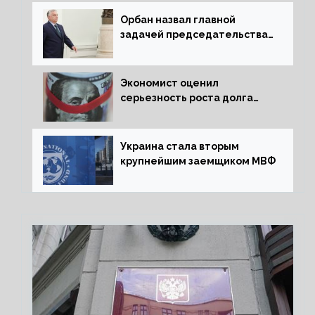
Орбан назвал главной
задачей председательства
Венгрии в Совете ЕС борьбу
за мир
Экономист оценил
серьезность роста долга
Украины перед МВФ
Украина стала вторым
крупнейшим заемщиком МВФ