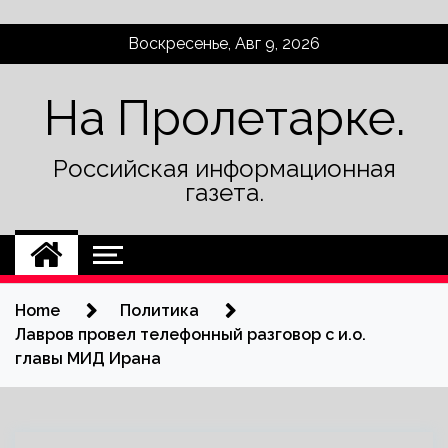
Skip
Воскресенье, Авг 9, 2026
to
content
На Пролетарке.
Российская информационная
газета.
Home
Политика
Лавров провел телефонный разговор с и.о.
главы МИД Ирана