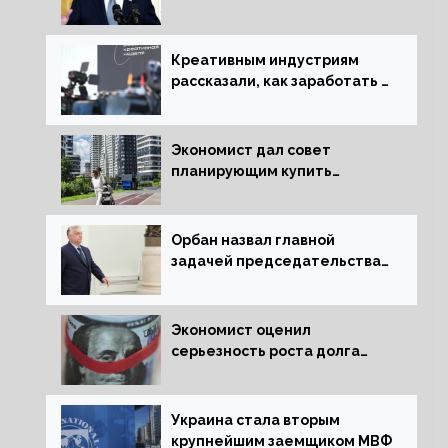
сняться с выборов
Креативным индустриям
рассказали, как заработать 2
трлн рублей для российской
экономики
Экономист дал совет
планирующим купить
квартиру россиянам
Орбан назвал главной
задачей председательства
Венгрии в Совете ЕС борьбу
за мир
Экономист оценил
серьезность роста долга
Украины перед МВФ
Украина стала вторым
крупнейшим заемщиком МВФ