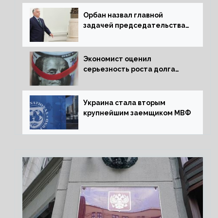
Орбан назвал главной
задачей председательства
Венгрии в Совете ЕС борьбу
за мир
Экономист оценил
серьезность роста долга
Украины перед МВФ
Украина стала вторым
крупнейшим заемщиком МВФ