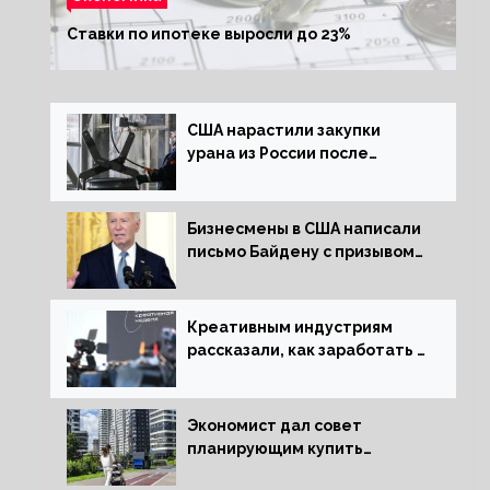
Ставки по ипотеке выросли до 23%
США нарастили закупки
урана из России после
решения об отказе от него
Бизнесмены в США написали
письмо Байдену с призывом
сняться с выборов
Креативным индустриям
рассказали, как заработать 2
трлн рублей для российской
экономики
Экономист дал совет
планирующим купить
квартиру россиянам