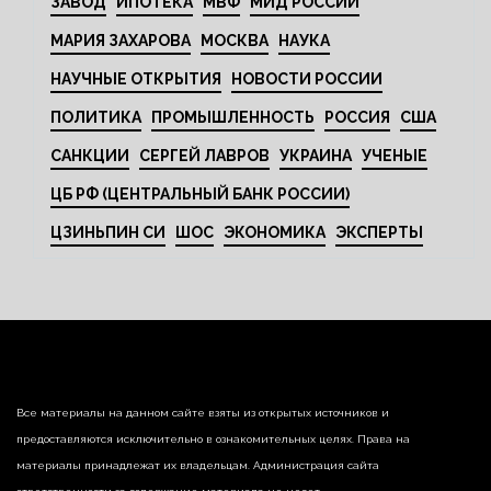
ЗАВОД
ИПОТЕКА
МВФ
МИД РОССИИ
МАРИЯ ЗАХАРОВА
МОСКВА
НАУКА
НАУЧНЫЕ ОТКРЫТИЯ
НОВОСТИ РОССИИ
ПОЛИТИКА
ПРОМЫШЛЕННОСТЬ
РОССИЯ
США
САНКЦИИ
СЕРГЕЙ ЛАВРОВ
УКРАИНА
УЧЕНЫЕ
ЦБ РФ (ЦЕНТРАЛЬНЫЙ БАНК РОССИИ)
ЦЗИНЬПИН СИ
ШОС
ЭКОНОМИКА
ЭКСПЕРТЫ
Все материалы на данном сайте взяты из открытых источников и
предоставляются исключительно в ознакомительных целях. Права на
материалы принадлежат их владельцам. Администрация сайта