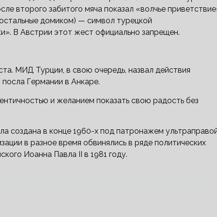
сле второго забитого мяча показал «волчье приветствие
в остальные домиком) — символ турецкой
и». В Австрии этот жест официально запрещен.
та. МИД Турции, в свою очередь, назвал действия
 посла Германии в Анкаре.
ентичностью и желанием показать свою радость без
ла создана в конце 1960-х под патронажем ультраправо
зации в разное время обвинялись в ряде политических
кого Иоанна Павла II в 1981 году.