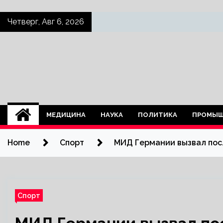
Skip
Четверг, Авг 6, 2026
to
content
МЕДИЦИНА
НАУКА
ПОЛИТИКА
ПРОМЫШ
Home
Спорт
МИД Германии вызвал посл
Спорт