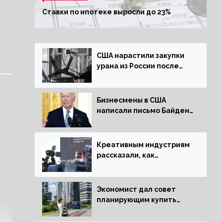
Ставки по ипотеке выросли до 23%
США нарастили закупки
урана из России после
решения об отказе от
него
Бизнесмены в США
написали письмо Байдену
с призывом сняться с
выборов
Креативным индустриям
рассказали, как
заработать 2 трлн рублей
для российской
экономики
Экономист дал совет
планирующим купить
квартиру россиянам