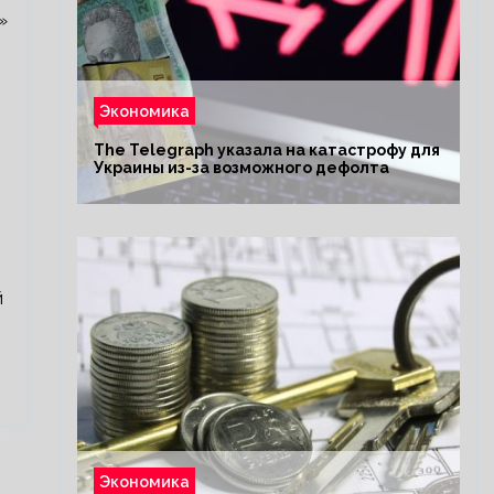
»
Экономика
The Telegraph указала на катастрофу для
Украины из-за возможного дефолта
й
Экономика