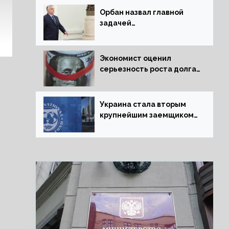
Орбан назвал главной
задачей
председательства
Венгрии в Совете ЕС
борьбу за мир
Экономист оценил
серьезность роста долга
Украины перед МВФ
Украина стала вторым
крупнейшим заемщиком
МВФ