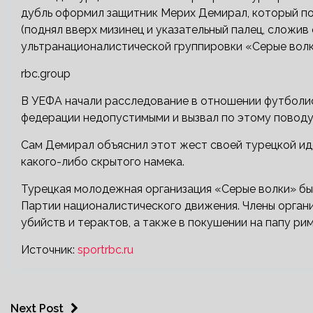
дубль оформил защитник Мерих Демирал, который по
(поднял вверх мизинец и указательный палец, сложи
ультранационалистической группировки «Серые волк
rbc.group
В УЕФА начали расследование в отношении футболис
федерации недопустимыми и вызвал по этому поводу
Сам Демирал объяснил этот жест своей турецкой ид
какого-либо скрытого намека.
Турецкая молодежная организация «Серые волки» бы
Партии националистического движения. Члены органи
убийств и терактов, а также в покушении на папу римс
Источник:
sportrbc.ru
Next Post