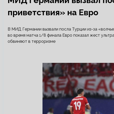
МИД Германии вызвал пос
приветствия» на Евро
В МИД Германии вызвали посла Турции из-за «волчь
во время матча 1/8 финала Евро показал жест ультр
обвиняют в терроризме