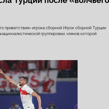
ла Турции после «волчьег
его приветствия» игрока сборной
Игрок сборной Турции
анационалистической группировки, членов которой