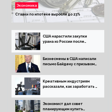
Экономика
Ставки по ипотеке выросли до 23%
США нарастили закупки
урана из России после
решения об отказе от него
Бизнесмены в США написали
письмо Байдену с призывом
сняться с выборов
Креативным индустриям
рассказали, как заработать 2
трлн рублей для российской
экономики
Экономист дал совет
планирующим купить