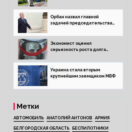
квартиру россиянам
Орбан назвал главной
задачей председательства
Венгрии в Совете ЕС борьбу
за мир
Экономист оценил
серьезность роста долга
Украины перед МВФ
Украина стала вторым
крупнейшим заемщиком МВФ
Метки
АВТОМОБИЛЬ
АНАТОЛИЙ АНТОНОВ
АРМИЯ
БЕЛГОРОДСКАЯ ОБЛАСТЬ
БЕСПИЛОТНИКИ