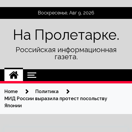
Skip
Воскресенье, Авг 9, 2026
to
content
На Пролетарке.
Российская информационная
газета.
Home
Политика
МИД России выразила протест посольству
Японии