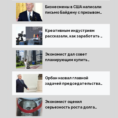
Бизнесмены в США написали
письмо Байдену с призывом
сняться с выборов
Креативным индустриям
рассказали, как заработать 2
трлн рублей для российской
экономики
Экономист дал совет
планирующим купить
квартиру россиянам
Орбан назвал главной
задачей председательства
Венгрии в Совете ЕС борьбу
за мир
Экономист оценил
серьезность роста долга
Украины перед МВФ