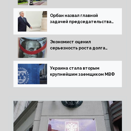
квартиру россиянам
Орбан назвал главной
задачей председательства
Венгрии в Совете ЕС борьбу
за мир
Экономист оценил
серьезность роста долга
Украины перед МВФ
Украина стала вторым
крупнейшим заемщиком МВФ