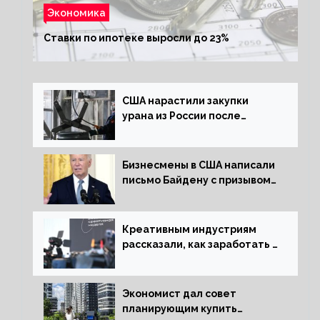
Экономика
Ставки по ипотеке выросли до 23%
США нарастили закупки
урана из России после
решения об отказе от него
Бизнесмены в США написали
письмо Байдену с призывом
сняться с выборов
Креативным индустриям
рассказали, как заработать 2
трлн рублей для российской
экономики
Экономист дал совет
планирующим купить