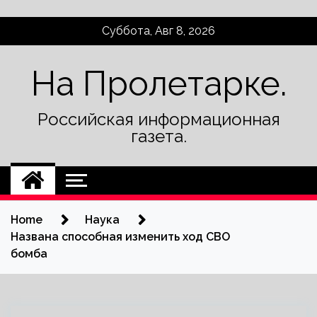
Skip
Суббота, Авг 8, 2026
to
content
На Пролетарке.
Российская информационная
газета.
Home
Наука
Названа способная изменить ход СВО
бомба