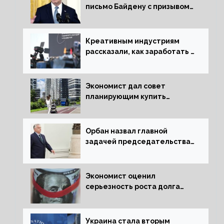
письмо Байдену с призывом
сняться с выборов
Креативным индустриям
рассказали, как заработать 2
трлн рублей для российской
экономики
Экономист дал совет
планирующим купить
квартиру россиянам
Орбан назвал главной
задачей председательства
Венгрии в Совете ЕС борьбу
за мир
Экономист оценил
серьезность роста долга
Украины перед МВФ
Украина стала вторым