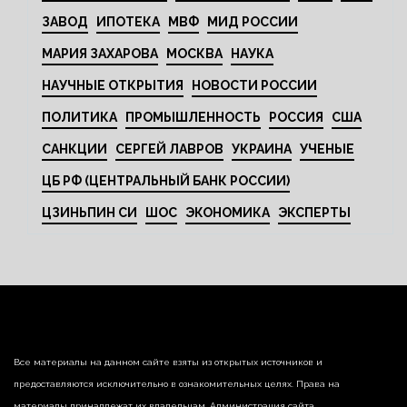
ЗАВОД
ИПОТЕКА
МВФ
МИД РОССИИ
МАРИЯ ЗАХАРОВА
МОСКВА
НАУКА
НАУЧНЫЕ ОТКРЫТИЯ
НОВОСТИ РОССИИ
ПОЛИТИКА
ПРОМЫШЛЕННОСТЬ
РОССИЯ
США
САНКЦИИ
СЕРГЕЙ ЛАВРОВ
УКРАИНА
УЧЕНЫЕ
ЦБ РФ (ЦЕНТРАЛЬНЫЙ БАНК РОССИИ)
ЦЗИНЬПИН СИ
ШОС
ЭКОНОМИКА
ЭКСПЕРТЫ
Все материалы на данном сайте взяты из открытых источников и
предоставляются исключительно в ознакомительных целях. Права на
материалы принадлежат их владельцам. Администрация сайта