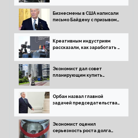
Бизнесмены в США написали
письмо Байдену с призывом
сняться с выборов
Креативным индустриям
рассказали, как заработать 2
трлн рублей для российской
экономики
Экономист дал совет
планирующим купить
квартиру россиянам
Орбан назвал главной
задачей председательства
Венгрии в Совете ЕС борьбу
за мир
Экономист оценил
серьезность роста долга
Украины перед МВФ