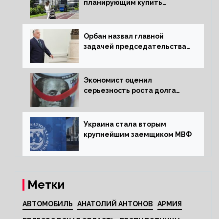
планирующим купить
квартиру россиянам
Орбан назвал главной
задачей председательства
Венгрии в Совете ЕС борьбу
за мир
Экономист оценил
серьезность роста долга
Украины перед МВФ
Украина стала вторым
крупнейшим заемщиком МВФ
Метки
АВТОМОБИЛЬ
АНАТОЛИЙ АНТОНОВ
АРМИЯ