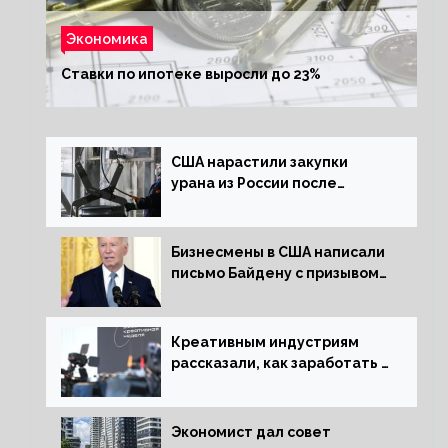
Экономика
Ставки по ипотеке выросли до 23%
США нарастили закупки
урана из России после
решения об отказе от него
Бизнесмены в США написали
письмо Байдену с призывом
сняться с выборов
Креативным индустриям
рассказали, как заработать 2
трлн рублей для российской
экономики
Экономист дал совет