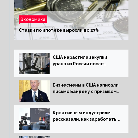
Экономика
Ставки по ипотеке выросли до 23%
США нарастили закупки
урана из России после
решения об отказе от него
Бизнесмены в США написали
письмо Байдену с призывом
сняться с выборов
Креативным индустриям
рассказали, как заработать 2
трлн рублей для российской
экономики