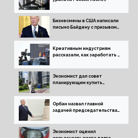
решения об отказе от него
Бизнесмены в США написали
письмо Байдену с призывом
сняться с выборов
Креативным индустриям
рассказали, как заработать 2
трлн рублей для российской
экономики
Экономист дал совет
планирующим купить
квартиру россиянам
Орбан назвал главной
задачей председательства
Венгрии в Совете ЕС борьбу
за мир
Экономист оценил