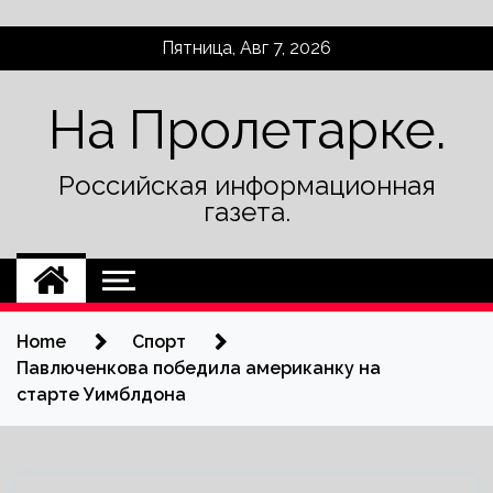
Skip
Пятница, Авг 7, 2026
to
content
На Пролетарке.
Российская информационная
газета.
Home
Спорт
Павлюченкова победила американку на
старте Уимблдона