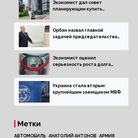
Экономист дал совет
планирующим купить
квартиру россиянам
Орбан назвал главной
задачей председательства
Венгрии в Совете ЕС борьбу
за мир
Экономист оценил
серьезность роста долга
Украины перед МВФ
Украина стала вторым
крупнейшим заемщиком МВФ
Метки
АВТОМОБИЛЬ
АНАТОЛИЙ АНТОНОВ
АРМИЯ