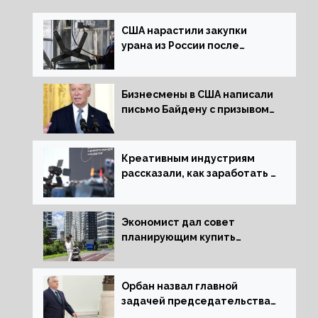
США нарастили закупки
урана из России после
решения об отказе от него
Бизнесмены в США написали
письмо Байдену с призывом
сняться с выборов
Креативным индустриям
рассказали, как заработать 2
трлн рублей для российской
экономики
Экономист дал совет
планирующим купить
квартиру россиянам
Орбан назвал главной
задачей председательства
Венгрии в Совете ЕС борьбу