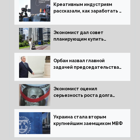
Креативным индустриям
рассказали, как заработать 2
трлн рублей для российской
экономики
Экономист дал совет
планирующим купить
квартиру россиянам
Орбан назвал главной
задачей председательства
Венгрии в Совете ЕС борьбу
за мир
Экономист оценил
серьезность роста долга
Украины перед МВФ
Украина стала вторым
крупнейшим заемщиком МВФ