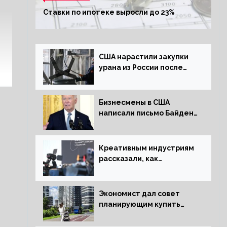
Ставки по ипотеке выросли до 23%
США нарастили закупки
урана из России после
решения об отказе от
него
Бизнесмены в США
написали письмо Байдену
с призывом сняться с
выборов
Креативным индустриям
рассказали, как
заработать 2 трлн рублей
для российской
экономики
Экономист дал совет
планирующим купить
квартиру россиянам