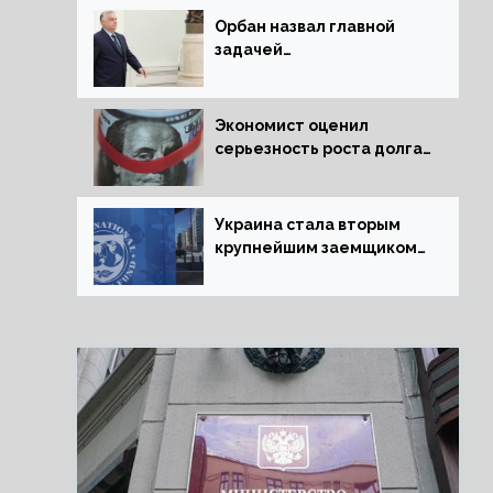
Орбан назвал главной
задачей
председательства
Венгрии в Совете ЕС
борьбу за мир
Экономист оценил
серьезность роста долга
Украины перед МВФ
Украина стала вторым
крупнейшим заемщиком
МВФ