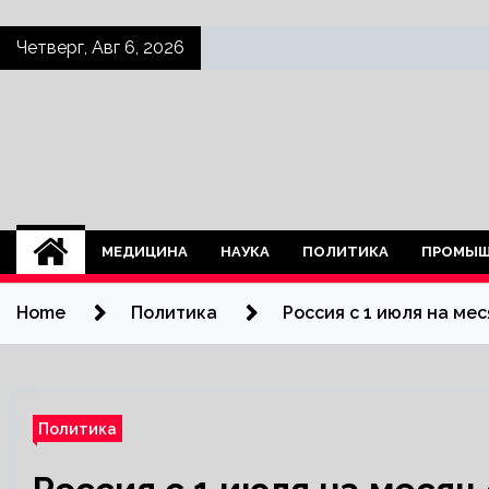
Skip
Четверг, Авг 6, 2026
to
content
МЕДИЦИНА
НАУКА
ПОЛИТИКА
ПРОМЫШ
Home
Политика
Россия с 1 июля на м
Политика