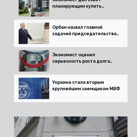
планирующим купить
квартиру россиянам
Орбан назвал главной
задачей председательства
Венгрии в Совете ЕС борьбу
за мир
Экономист оценил
серьезность роста долга
Украины перед МВФ
Украина стала вторым
крупнейшим заемщиком МВФ