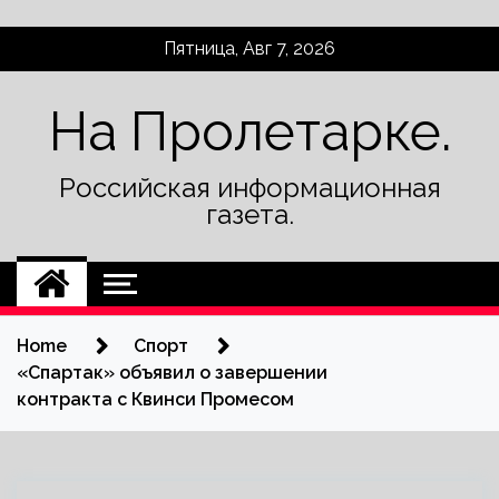
Skip
Пятница, Авг 7, 2026
to
content
На Пролетарке.
Российская информационная
газета.
Home
Спорт
«Спартак» объявил о завершении
контракта с Квинси Промесом