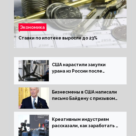
Экономика
Ставки по ипотеке выросли до 23%
США нарастили закупки
урана из России после
решения об отказе от него
Бизнесмены в США написали
письмо Байдену с призывом
сняться с выборов
Креативным индустриям
рассказали, как заработать 2
трлн рублей для российской