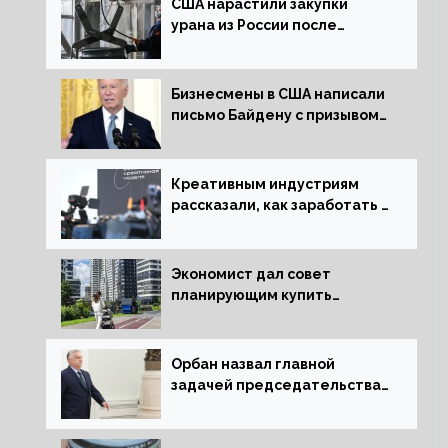
США нарастили закупки
урана из России после
решения об отказе от него
Бизнесмены в США написали
письмо Байдену с призывом
сняться с выборов
Креативным индустриям
рассказали, как заработать 2
трлн рублей для российской
экономики
Экономист дал совет
планирующим купить
квартиру россиянам
Орбан назвал главной
задачей председательства
Венгрии в Совете ЕС борьбу
за мир