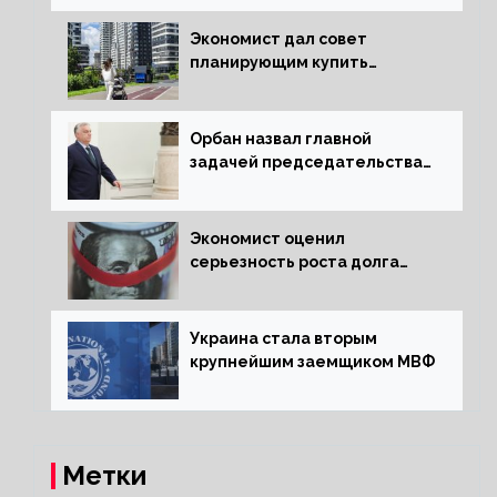
экономики
Экономист дал совет
планирующим купить
квартиру россиянам
Орбан назвал главной
задачей председательства
Венгрии в Совете ЕС борьбу
за мир
Экономист оценил
серьезность роста долга
Украины перед МВФ
Украина стала вторым
крупнейшим заемщиком МВФ
Метки