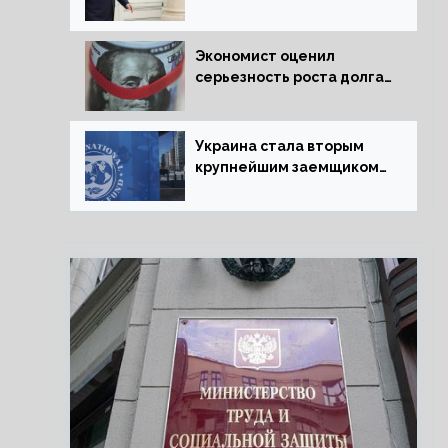
председательства
Венгрии в Совете ЕС
борьбу за мир
Экономист оценил
серьезность роста долга
Украины перед МВФ
Украина стала вторым
крупнейшим заемщиком
МВФ