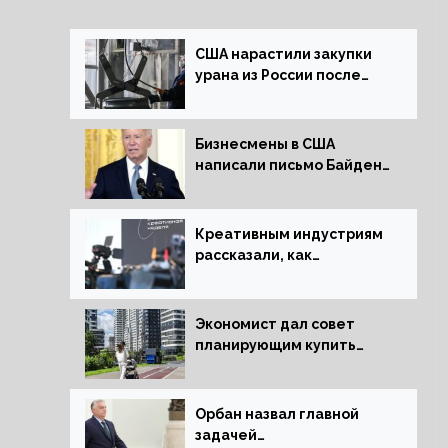
США нарастили закупки
урана из России после
решения об отказе от
него
Бизнесмены в США
написали письмо Байдену
с призывом сняться с
выборов
Креативным индустриям
рассказали, как
заработать 2 трлн рублей
для российской
экономики
Экономист дал совет
планирующим купить
квартиру россиянам
Орбан назвал главной
задачей