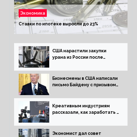
Экономика
Ставки по ипотеке выросли до 23%
США нарастили закупки
урана из России после
решения об отказе от него
Бизнесмены в США написали
письмо Байдену с призывом
сняться с выборов
Креативным индустриям
рассказали, как заработать 2
трлн рублей для российской
экономики
Экономист дал совет