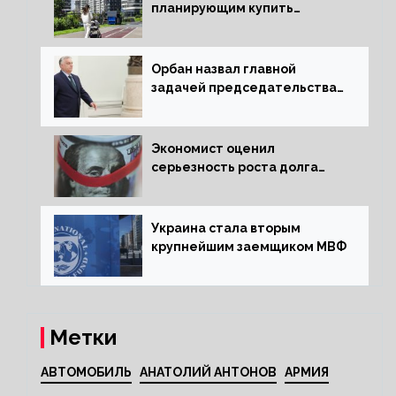
планирующим купить
квартиру россиянам
Орбан назвал главной
задачей председательства
Венгрии в Совете ЕС борьбу
за мир
Экономист оценил
серьезность роста долга
Украины перед МВФ
Украина стала вторым
крупнейшим заемщиком МВФ
Метки
АВТОМОБИЛЬ
АНАТОЛИЙ АНТОНОВ
АРМИЯ