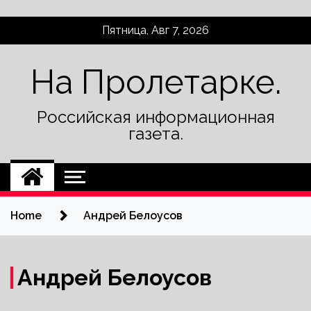
Skip
Пятница, Авг 7, 2026
to
content
На Пролетарке.
Российская информационная
газета.
Home
Андрей Белоусов
Андрей Белоусов