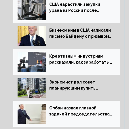
США нарастили закупки
урана из России после
решения об отказе от него
Бизнесмены в США написали
письмо Байдену с призывом
сняться с выборов
Креативным индустриям
рассказали, как заработать 2
трлн рублей для российской
экономики
Экономист дал совет
планирующим купить
квартиру россиянам
Орбан назвал главной
задачей председательства
Венгрии в Совете ЕС борьбу
за мир