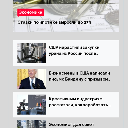
Экономика
Ставки по ипотеке выросли до 23%
США нарастили закупки
урана из России после
решения об отказе от него
Бизнесмены в США написали
письмо Байдену с призывом
сняться с выборов
Креативным индустриям
рассказали, как заработать 2
трлн рублей для российской
экономики
Экономист дал совет