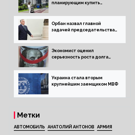
планирующим купить
квартиру россиянам
Орбан назвал главной
задачей председательства
Венгрии в Совете ЕС борьбу
за мир
Экономист оценил
серьезность роста долга
Украины перед МВФ
Украина стала вторым
крупнейшим заемщиком МВФ
Метки
АВТОМОБИЛЬ
АНАТОЛИЙ АНТОНОВ
АРМИЯ