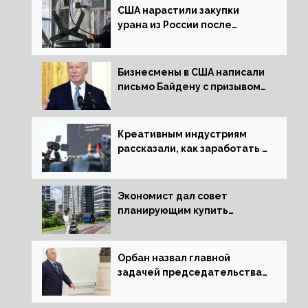
США нарастили закупки
урана из России после
решения об отказе от него
Бизнесмены в США написали
письмо Байдену с призывом
сняться с выборов
Креативным индустриям
рассказали, как заработать 2
трлн рублей для российской
экономики
Экономист дал совет
планирующим купить
квартиру россиянам
Орбан назвал главной
задачей председательства
Венгрии в Совете ЕС борьбу
за мир