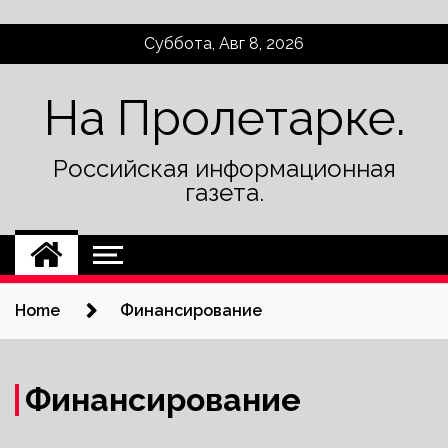
Skip
Суббота, Авг 8, 2026
to
content
На Пролетарке.
Российская информационная
газета.
Home
Финансирование
Финансирование