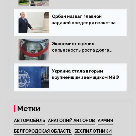
квартиру россиянам
Орбан назвал главной
задачей председательства
Венгрии в Совете ЕС борьбу
за мир
Экономист оценил
серьезность роста долга
Украины перед МВФ
Украина стала вторым
крупнейшим заемщиком МВФ
Метки
АВТОМОБИЛЬ
АНАТОЛИЙ АНТОНОВ
АРМИЯ
БЕЛГОРОДСКАЯ ОБЛАСТЬ
БЕСПИЛОТНИКИ