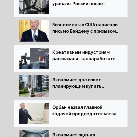
урана из России после
решения об отказе от него
Бизнесмены в США написали
письмо Байдену с призывом
сняться с выборов
Креативным индустриям
рассказали, как заработать 2
трлн рублей для российской
экономики
Экономист дал совет
планирующим купить
квартиру россиянам
Орбан назвал главной
задачей председательства
Венгрии в Совете ЕС борьбу
за мир
Экономист оценил