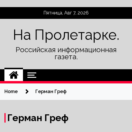
Skip
Пятница, Авг 7, 2026
to
content
На Пролетарке.
Российская информационная
газета.
Home
Герман Греф
Герман Греф