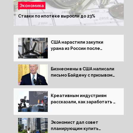
Экономика
Ставки по ипотеке выросли до 23%
США нарастили закупки
урана из России после
решения об отказе от него
Бизнесмены в США написали
письмо Байдену с призывом
сняться с выборов
Креативным индустриям
рассказали, как заработать 2
трлн рублей для российской
экономики
Экономист дал совет
планирующим купить