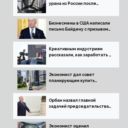
урана из России после
решения об отказе от него
Бизнесмены в США написали
письмо Байдену с призывом
сняться с выборов
Креативным индустриям
рассказали, как заработать 2
трлн рублей для российской
экономики
Экономист дал совет
планирующим купить
квартиру россиянам
Орбан назвал главной
задачей председательства
Венгрии в Совете ЕС борьбу
за мир
Экономист оценил