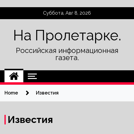
Skip
Суббота, Авг 8, 2026
to
content
На Пролетарке.
Российская информационная
газета.
Home
Известия
Известия