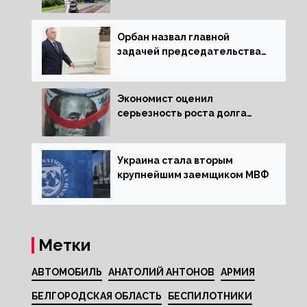
квартиру россиянам
Орбан назвал главной
задачей председательства
Венгрии в Совете ЕС борьбу
за мир
Экономист оценил
серьезность роста долга
Украины перед МВФ
Украина стала вторым
крупнейшим заемщиком МВФ
Метки
АВТОМОБИЛЬ
АНАТОЛИЙ АНТОНОВ
АРМИЯ
БЕЛГОРОДСКАЯ ОБЛАСТЬ
БЕСПИЛОТНИКИ