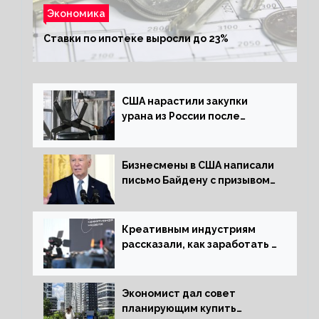
Экономика
Ставки по ипотеке выросли до 23%
США нарастили закупки
урана из России после
решения об отказе от него
Бизнесмены в США написали
письмо Байдену с призывом
сняться с выборов
Креативным индустриям
рассказали, как заработать 2
трлн рублей для российской
экономики
Экономист дал совет
планирующим купить