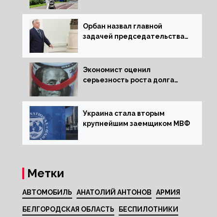
квартиру россиянам
Орбан назвал главной
задачей председательства
Венгрии в Совете ЕС борьбу
за мир
Экономист оценил
серьезность роста долга
Украины перед МВФ
Украина стала вторым
крупнейшим заемщиком МВФ
Метки
АВТОМОБИЛЬ
АНАТОЛИЙ АНТОНОВ
АРМИЯ
БЕЛГОРОДСКАЯ ОБЛАСТЬ
БЕСПИЛОТНИКИ