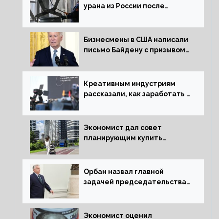
урана из России после
решения об отказе от него
Бизнесмены в США написали
письмо Байдену с призывом
сняться с выборов
Креативным индустриям
рассказали, как заработать 2
трлн рублей для российской
экономики
Экономист дал совет
планирующим купить
квартиру россиянам
Орбан назвал главной
задачей председательства
Венгрии в Совете ЕС борьбу
за мир
Экономист оценил