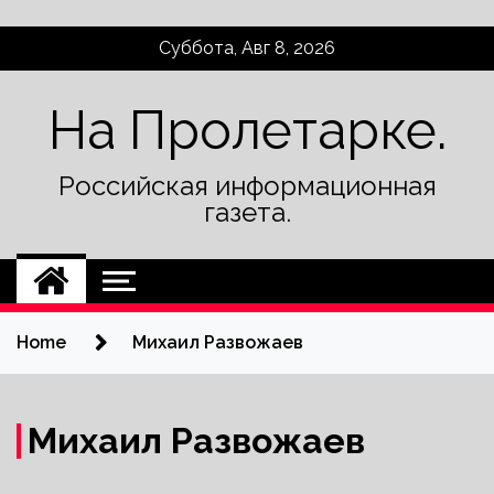
Skip
Суббота, Авг 8, 2026
to
content
На Пролетарке.
Российская информационная
газета.
Home
Михаил Развожаев
Михаил Развожаев