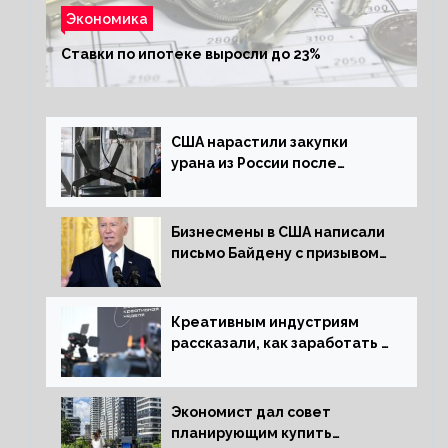
Экономика
Ставки по ипотеке выросли до 23%
США нарастили закупки
урана из России после
решения об отказе от него
Бизнесмены в США написали
письмо Байдену с призывом
сняться с выборов
Креативным индустриям
рассказали, как заработать 2
трлн рублей для российской
экономики
Экономист дал совет
планирующим купить