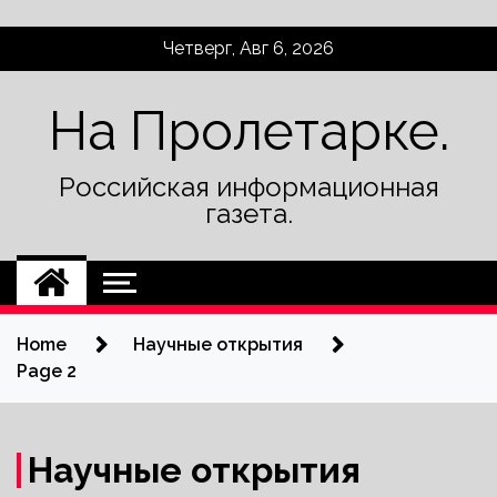
Skip
Четверг, Авг 6, 2026
to
content
На Пролетарке.
Российская информационная
газета.
Home
Научные открытия
Page 2
Научные открытия