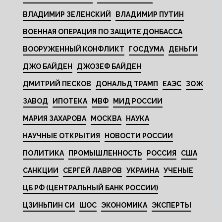
ВЛАДИМИР ЗЕЛЕНСКИЙ
ВЛАДИМИР ПУТИН
ВОЕННАЯ ОПЕРАЦИЯ ПО ЗАЩИТЕ ДОНБАССА
ВООРУЖЕННЫЙ КОНФЛИКТ
ГОСДУМА
ДЕНЬГИ
ДЖО БАЙДЕН
ДЖОЗЕФ БАЙДЕН
ДМИТРИЙ ПЕСКОВ
ДОНАЛЬД ТРАМП
ЕАЭС
ЗОЖ
ЗАВОД
ИПОТЕКА
МВФ
МИД РОССИИ
МАРИЯ ЗАХАРОВА
МОСКВА
НАУКА
НАУЧНЫЕ ОТКРЫТИЯ
НОВОСТИ РОССИИ
ПОЛИТИКА
ПРОМЫШЛЕННОСТЬ
РОССИЯ
США
САНКЦИИ
СЕРГЕЙ ЛАВРОВ
УКРАИНА
УЧЕНЫЕ
ЦБ РФ (ЦЕНТРАЛЬНЫЙ БАНК РОССИИ)
ЦЗИНЬПИН СИ
ШОС
ЭКОНОМИКА
ЭКСПЕРТЫ