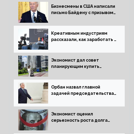
Бизнесмены в США написали
письмо Байдену с призывом
сняться с выборов
Креативным индустриям
рассказали, как заработать 2
трлн рублей для российской
экономики
Экономист дал совет
планирующим купить
квартиру россиянам
Орбан назвал главной
задачей председательства
Венгрии в Совете ЕС борьбу
за мир
Экономист оценил
серьезность роста долга
Украины перед МВФ