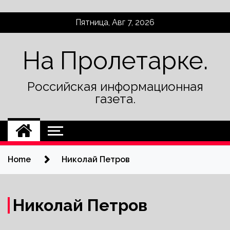
Skip
Пятница, Авг 7, 2026
to
content
На Пролетарке.
Российская информационная
газета.
Home
Николай Петров
Николай Петров