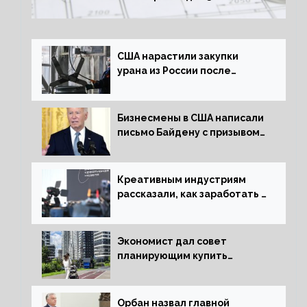
США нарастили закупки
урана из России после
решения об отказе от него
Бизнесмены в США написали
письмо Байдену с призывом
сняться с выборов
Креативным индустриям
рассказали, как заработать 2
трлн рублей для российской
экономики
Экономист дал совет
планирующим купить
квартиру россиянам
Орбан назвал главной