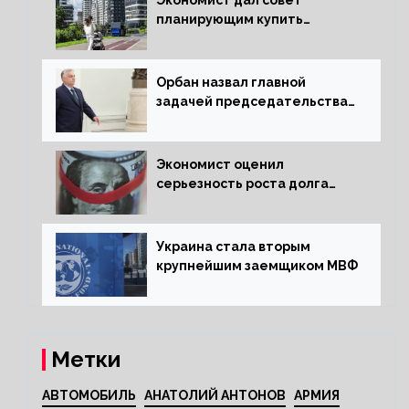
Экономист дал совет
планирующим купить
квартиру россиянам
Орбан назвал главной
задачей председательства
Венгрии в Совете ЕС борьбу
за мир
Экономист оценил
серьезность роста долга
Украины перед МВФ
Украина стала вторым
крупнейшим заемщиком МВФ
Метки
АВТОМОБИЛЬ
АНАТОЛИЙ АНТОНОВ
АРМИЯ