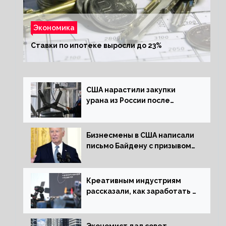
Экономика
Ставки по ипотеке выросли до 23%
США нарастили закупки
урана из России после
решения об отказе от него
Бизнесмены в США написали
письмо Байдену с призывом
сняться с выборов
Креативным индустриям
рассказали, как заработать 2
трлн рублей для российской
экономики