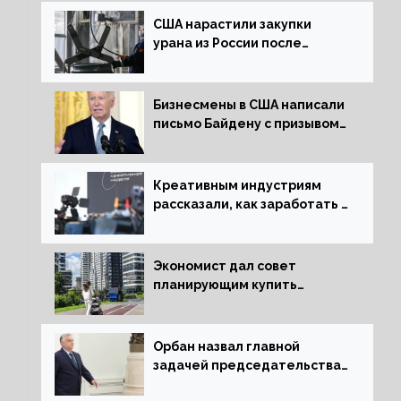
США нарастили закупки
урана из России после
решения об отказе от него
Бизнесмены в США написали
письмо Байдену с призывом
сняться с выборов
Креативным индустриям
рассказали, как заработать 2
трлн рублей для российской
экономики
Экономист дал совет
планирующим купить
квартиру россиянам
Орбан назвал главной
задачей председательства
Венгрии в Совете ЕС борьбу