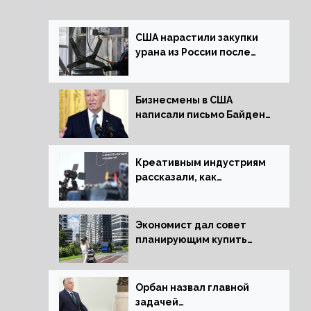
США нарастили закупки
урана из России после
решения об отказе от
него
Бизнесмены в США
написали письмо Байдену
с призывом сняться с
выборов
Креативным индустриям
рассказали, как
заработать 2 трлн рублей
для российской
экономики
Экономист дал совет
планирующим купить
квартиру россиянам
Орбан назвал главной
задачей