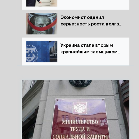
председательства
Венгрии в Совете ЕС
борьбу за мир
Экономист оценил
серьезность роста долга
Украины перед МВФ
Украина стала вторым
крупнейшим заемщиком
МВФ