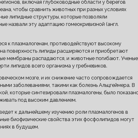
регионов, включая глубоководные области у берегов
еана, чтобы сравнить животных при разных условиях
ьные липидные структуры, которые позволяли
ные назвали эту адаптацию гомеокривизной (англ.
иеся к плазмалогенам, противодействуют высокому
 на поверхность липиды расширяются и приобретают
ные мембраны распадаются, и животные погибают. Ученые
рти липидов всего организма у гребневиков.
овеческом мозге, и их снижение часто сопровождается
ыми заболеваниями, такими как болезнь Альцгеймера. В
ой, которые синтезировали плазмалогены, было показано
живать под высоким давлением.
ведет к дальнейшему изучению роли плазмалогенов в
льные биофизические свойства этих фосфолипидов могут
ниях в будущем.