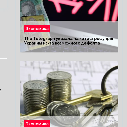
Экономика
The Telegraph указала на катастрофу для
Украины из-за возможного дефолта
я
Экономика