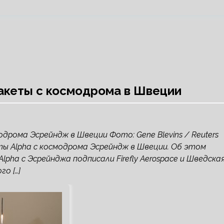
акеты с космодрома в Швеции
одрома Эсрейндж в Швеции Фото: Gene Blevins / Reuters
еты Alpha с космодрома Эсрейндж в Швеции. Об этом
pha с Эсрейнджа подписали Firefly Aerospace и Шведска
о […]