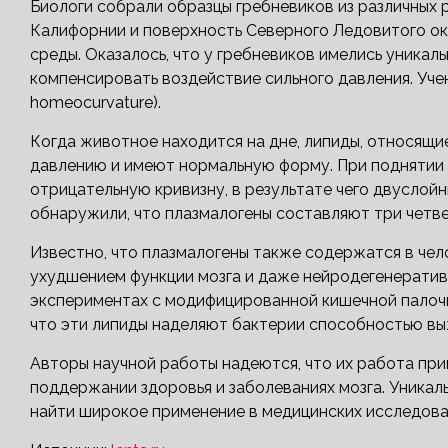
Биологи собрали образцы гребневиков из различных 
Калифорнии и поверхность Северного Ледовитого ок
среды. Оказалось, что у гребневиков имелись уникал
компенсировать воздействие сильного давления. Уче
homeocurvature).
Когда животное находится на дне, липиды, относящ
давлению и имеют нормальную форму. При поднятии
отрицательную кривизну, в результате чего двуслой
обнаружили, что плазмалогены составляют три четве
Известно, что плазмалогены также содержатся в чел
ухудшением функции мозга и даже нейродегенеративн
экспериментах с модифицированной кишечной палочк
что эти липиды наделяют бактерии способностью вы
Авторы научной работы надеются, что их работа при
поддержании здоровья и заболеваниях мозга. Уника
найти широкое применение в медицинских исследова