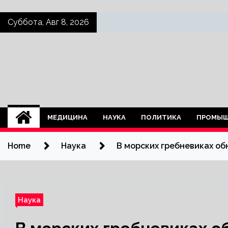
Skip
Суббота, Авг 8, 2026
to
content
МЕДИЦИНА
НАУКА
ПОЛИТИКА
ПРОМЫШ
Home
Наука
В морских гребневиках об
Наука