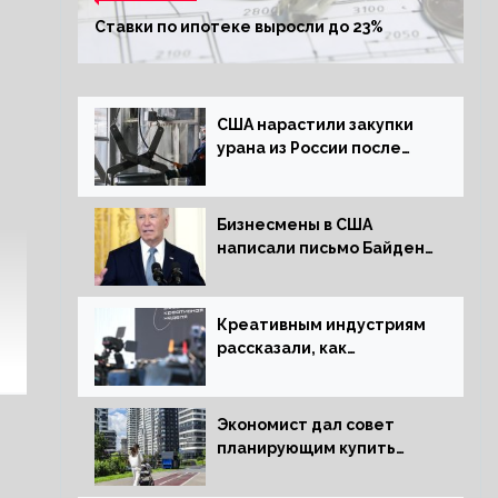
Ставки по ипотеке выросли до 23%
США нарастили закупки
урана из России после
решения об отказе от
него
Бизнесмены в США
написали письмо Байдену
с призывом сняться с
выборов
Креативным индустриям
рассказали, как
заработать 2 трлн рублей
для российской
экономики
Экономист дал совет
планирующим купить
квартиру россиянам