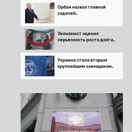
Орбан назвал главной
задачей
председательства
Венгрии в Совете ЕС
борьбу за мир
Экономист оценил
серьезность роста долга
Украины перед МВФ
Украина стала вторым
крупнейшим заемщиком
МВФ