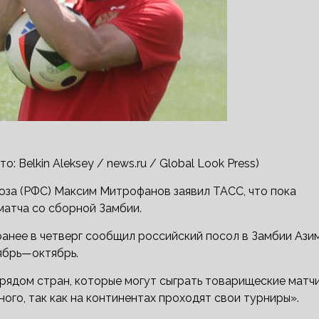
 Belkin Aleksey / news.ru / Global Look Press)
юза (РФС) Максим Митрофанов заявил ТАСС, что пока
матча со сборной Замбии.
анее в четверг сообщил российский посол в Замбии Ази
тябрь—октябрь.
 рядом стран, которые могут сыграть товарищеские матч
ого, так как на континентах проходят свои турниры».