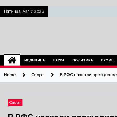
Skip
Пятница, Авг 7, 2026
to
content
МЕДИЦИНА
НАУКА
ПОЛИТИКА
ПРОМЫШ
Home
Спорт
В РФС назвали преждевре
Спорт