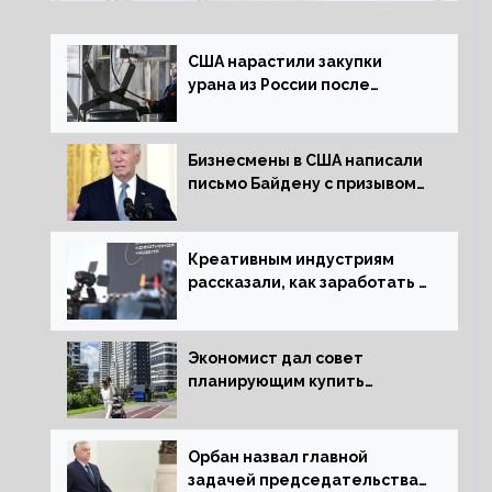
США нарастили закупки
урана из России после
решения об отказе от него
Бизнесмены в США написали
письмо Байдену с призывом
сняться с выборов
Креативным индустриям
рассказали, как заработать 2
трлн рублей для российской
экономики
Экономист дал совет
планирующим купить
квартиру россиянам
Орбан назвал главной
задачей председательства