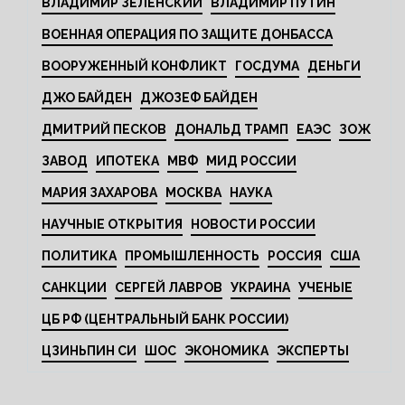
ВЛАДИМИР ЗЕЛЕНСКИЙ
ВЛАДИМИР ПУТИН
ВОЕННАЯ ОПЕРАЦИЯ ПО ЗАЩИТЕ ДОНБАССА
ВООРУЖЕННЫЙ КОНФЛИКТ
ГОСДУМА
ДЕНЬГИ
ДЖО БАЙДЕН
ДЖОЗЕФ БАЙДЕН
ДМИТРИЙ ПЕСКОВ
ДОНАЛЬД ТРАМП
ЕАЭС
ЗОЖ
ЗАВОД
ИПОТЕКА
МВФ
МИД РОССИИ
МАРИЯ ЗАХАРОВА
МОСКВА
НАУКА
НАУЧНЫЕ ОТКРЫТИЯ
НОВОСТИ РОССИИ
ПОЛИТИКА
ПРОМЫШЛЕННОСТЬ
РОССИЯ
США
САНКЦИИ
СЕРГЕЙ ЛАВРОВ
УКРАИНА
УЧЕНЫЕ
ЦБ РФ (ЦЕНТРАЛЬНЫЙ БАНК РОССИИ)
ЦЗИНЬПИН СИ
ШОС
ЭКОНОМИКА
ЭКСПЕРТЫ