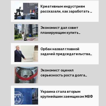
Креативным индустриям
рассказали, как заработать 2
трлн рублей для российской
экономики
Экономист дал совет
планирующим купить
квартиру россиянам
Орбан назвал главной
задачей председательства
Венгрии в Совете ЕС борьбу
за мир
Экономист оценил
серьезность роста долга
Украины перед МВФ
Украина стала вторым
крупнейшим заемщиком МВФ