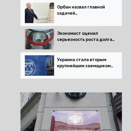
Орбан назвал главной
задачей
председательства
Венгрии в Совете ЕС
борьбу за мир
Экономист оценил
серьезность роста долга
Украины перед МВФ
Украина стала вторым
крупнейшим заемщиком
МВФ