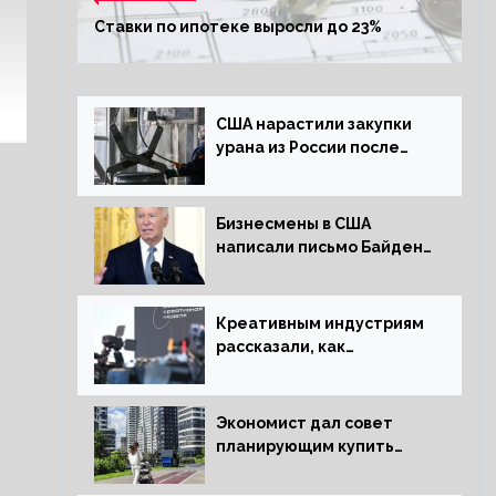
Ставки по ипотеке выросли до 23%
США нарастили закупки
урана из России после
решения об отказе от
него
Бизнесмены в США
написали письмо Байдену
с призывом сняться с
выборов
Креативным индустриям
рассказали, как
заработать 2 трлн рублей
для российской
экономики
Экономист дал совет
планирующим купить
квартиру россиянам