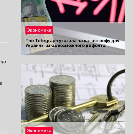
Экономика
The Telegraph указала на катастрофу для
Украины из-за возможного дефолта
ыли
я
Экономика