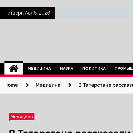
Skip
Четверг, Авг 6, 2026
to
content
МЕДИЦИНА
НАУКА
ПОЛИТИКА
ПРОМЫШ
Home
Медицина
В Татарстане рассказ
Медицина