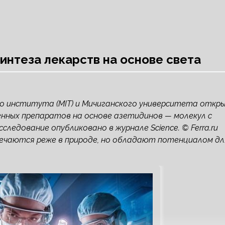
интеза лекарств на основе света
о института (MIT) и Мичиганского университета откр
енных препаратов на основе азетидинов — молекул с
едование опубликовано в журнале Science. © Ferra.ru
ечаются реже в природе, но обладают потенциалом дл