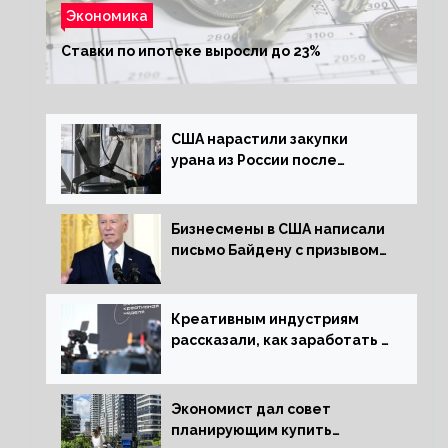
Экономика
Ставки по ипотеке выросли до 23%
США нарастили закупки
урана из России после
решения об отказе от него
Бизнесмены в США написали
письмо Байдену с призывом
сняться с выборов
Креативным индустриям
рассказали, как заработать 2
трлн рублей для российской
экономики
Экономист дал совет
планирующим купить