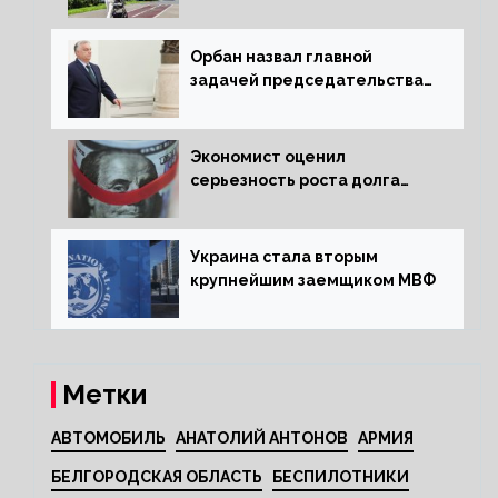
квартиру россиянам
Орбан назвал главной
задачей председательства
Венгрии в Совете ЕС борьбу
за мир
Экономист оценил
серьезность роста долга
Украины перед МВФ
Украина стала вторым
крупнейшим заемщиком МВФ
Метки
АВТОМОБИЛЬ
АНАТОЛИЙ АНТОНОВ
АРМИЯ
БЕЛГОРОДСКАЯ ОБЛАСТЬ
БЕСПИЛОТНИКИ