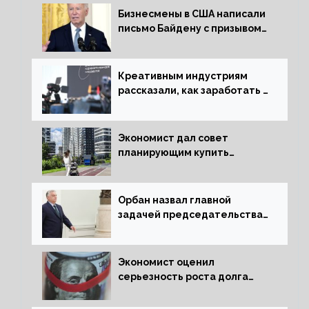
Бизнесмены в США написали
письмо Байдену с призывом
сняться с выборов
Креативным индустриям
рассказали, как заработать 2
трлн рублей для российской
экономики
Экономист дал совет
планирующим купить
квартиру россиянам
Орбан назвал главной
задачей председательства
Венгрии в Совете ЕС борьбу
за мир
Экономист оценил
серьезность роста долга
Украины перед МВФ