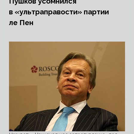
Пушков усомнился
в «ультраправости» партии
ле Пен