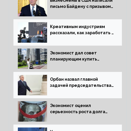
Бизнесмены в США написали
письмо Байдену с призывом
сняться с выборов
Креативным индустриям
рассказали, как заработать 2
трлн рублей для российской
экономики
Экономист дал совет
планирующим купить
квартиру россиянам
Орбан назвал главной
задачей председательства
Венгрии в Совете ЕС борьбу
за мир
Экономист оценил
серьезность роста долга
Украины перед МВФ