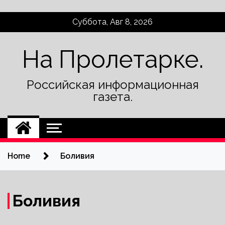
Skip
Суббота, Авг 8, 2026
to
content
На Пролетарке.
Российская информационная
газета.
Home
Боливия
Боливия