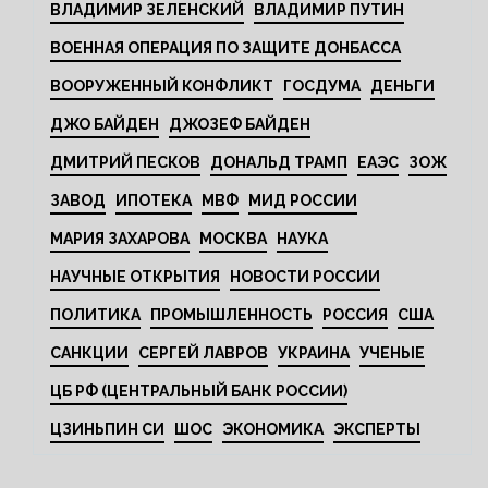
ВЛАДИМИР ЗЕЛЕНСКИЙ
ВЛАДИМИР ПУТИН
ВОЕННАЯ ОПЕРАЦИЯ ПО ЗАЩИТЕ ДОНБАССА
ВООРУЖЕННЫЙ КОНФЛИКТ
ГОСДУМА
ДЕНЬГИ
ДЖО БАЙДЕН
ДЖОЗЕФ БАЙДЕН
ДМИТРИЙ ПЕСКОВ
ДОНАЛЬД ТРАМП
ЕАЭС
ЗОЖ
ЗАВОД
ИПОТЕКА
МВФ
МИД РОССИИ
МАРИЯ ЗАХАРОВА
МОСКВА
НАУКА
НАУЧНЫЕ ОТКРЫТИЯ
НОВОСТИ РОССИИ
ПОЛИТИКА
ПРОМЫШЛЕННОСТЬ
РОССИЯ
США
САНКЦИИ
СЕРГЕЙ ЛАВРОВ
УКРАИНА
УЧЕНЫЕ
ЦБ РФ (ЦЕНТРАЛЬНЫЙ БАНК РОССИИ)
ЦЗИНЬПИН СИ
ШОС
ЭКОНОМИКА
ЭКСПЕРТЫ