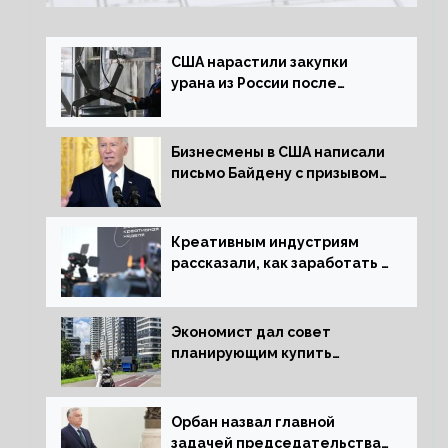
США нарастили закупки
урана из России после
решения об отказе от него
Бизнесмены в США написали
письмо Байдену с призывом
сняться с выборов
Креативным индустриям
рассказали, как заработать 2
трлн рублей для российской
экономики
Экономист дал совет
планирующим купить
квартиру россиянам
Орбан назвал главной
задачей председательства