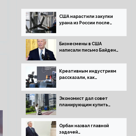
США нарастили закупки
урана из России после
решения об отказе от
него
Бизнесмены в США
написали письмо Байдену
с призывом сняться с
выборов
Креативным индустриям
рассказали, как
заработать 2 трлн рублей
для российской
экономики
Экономист дал совет
планирующим купить
квартиру россиянам
Орбан назвал главной
задачей