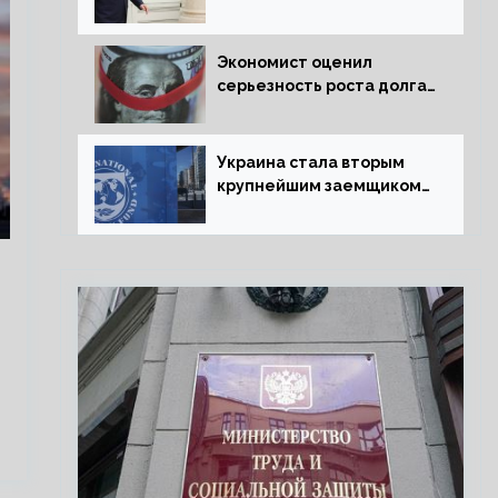
председательства
Венгрии в Совете ЕС
борьбу за мир
Экономист оценил
серьезность роста долга
Украины перед МВФ
Украина стала вторым
крупнейшим заемщиком
МВФ