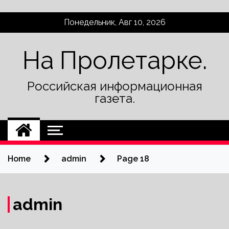
Skip
Понедельник, Авг 10, 2026
to
content
На Пролетарке.
Российская информационная
газета.
Home
admin
Page 18
admin